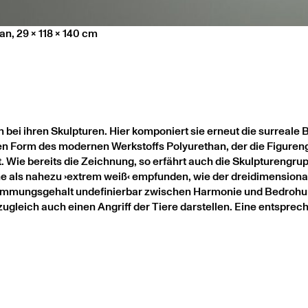
n, 29 x 118 x 140 cm
h bei ihren Skulpturen. Hier komponiert sie erneut die surrea
hen Form des modernen Werkstoffs Polyurethan, der die Figuren
. Wie bereits die Zeichnung, so erfährt auch die Skulpturengr
e als nahezu ›extrem weiß‹ empfunden, wie der dreidimensionale
m Stimmungsgehalt undefinierbar zwischen Harmonie und Bedroh
gleich auch einen Angriff der Tiere darstellen. Eine entsprec