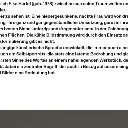
ich Elke Härtel (geb. 1978) zwischen surrealen Traumwelten u
lar.
hier zu sehen ist: Eine niedergesunkene, nackte Frau wird von 
g, ihre ganz und gar gegenständliche Umsetzung, gerät in ihrer
im besten Sinne ›unfertig‹ und ›fragmentarisch‹. In der Zeichnung
n Flächen. Die kühle Bildstimmung wird durch den Einsatz des 
formulierung gibt es nicht.
hängige künstlerische Sprache entwickelt, die immer auch einen
uch um Selbstporträts, die stets eine latente Bedrohung und gle
 wahrsten Sinne des Wortes an einem naheliegenden Werkstück: d
t dabei ein zentraler Begriff, der auch in Bezug auf unsere ei
d Bilder eine Bedeutung hat.