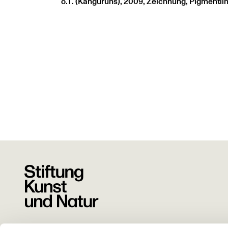
o.T. (Känguruhs), 2009, Zeichnung, Pigmentlin