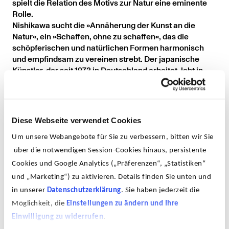
spielt die Relation des Motivs zur Natur eine eminente
Rolle.
Nishikawa sucht die »Annäherung der Kunst an die
Natur«, ein »Schaffen, ohne zu schaffen«, das die
schöpferischen und natürlichen Formen harmonisch
und empfindsam zu vereinen strebt. Der japanische
Künstler, der seit 1972 in Deutschland arbeitet, lebt in
einer spannungsreichen Korrelation zwischen
fernöstlicher und westlicher Kultur. Das Nebeneinander
der differierenden kulturellen Kräfte stellt Traditionen
und Identitäten in Frage, schärft zugleich das
Diese Webseite verwendet Cookies
Bewusstsein und prägt das künstlerische Schaffen
Nishikawas. Bei seinen dreidimensionalen Arbeiten
Um unsere Webangebote für Sie zu verbessern, bitten wir Sie
spiegelt es sich in der angedeuteten Vieldeutigkeit der
über die notwendigen Session-Cookies hinaus, persistente
Objekte – Gefäß oder Skulptur – und im Einfügen in
Cookies und Google Analytics („Präferenzen“, „Statistiken“
einen fremden Kontext. Zugleich verweisen die
und „Marketing“) zu aktivieren. Details finden Sie unten und
reduzierte, puristische Formsprache, die Monochromie
in unserer
Datenschutzerklärung
. Sie haben jederzeit die
seiner Plastiken und das zurückgenommene Kolorit der
Zeichnungen auf den spirituellen, naturalistischen
Möglichkeit, die
Einstellungen zu ändern und Ihre
Aspekt der japanischen Ästhetik. Die zurückhaltende
Einwilligung zu widerrufen
.
Gestaltungsweise in Skulptur und Zeichnung offenbart