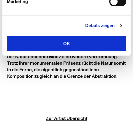
Marketing
gelassen. So scheint es dem Betrachter, als führe er
rasch an einer Fuchsienhecke vorbei. Dabei spielt der
Künstler mit der Bildperspektive – eine Irritation, die erst
bei näherer Beschäftigung mit der Darstellung deutlich
Details zeigen
wird: Denn während die Blüten frontal gezeigt sind,
vollzieht sich der Bildeindruck des Vorbeifahrens aus
seitlicher Perspektive. Durch die künstlerischen Mittel
OK
der Vergrößerung und Ausschnitthaftigkeit erfährt das
der Natur entlehnte Motiv eine weitere Verfremdung.
Trotz ihrer monumentalen Präsenz rückt die Natur somit
in die Ferne, die eigentlich gegenständliche
Komposition zugleich an die Grenze der Abstraktion.
Zur Artist Übersicht