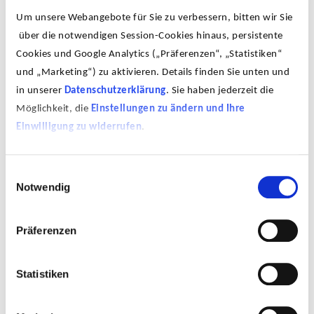
Um unsere Webangebote für Sie zu verbessern, bitten wir Sie
über die notwendigen Session-Cookies hinaus, persistente
Cookies und Google Analytics („Präferenzen“, „Statistiken“
und „Marketing“) zu aktivieren. Details finden Sie unten und
Hier verbringt er seit 1981 regelmäßig die
in unserer
Datenschutzerklärung
. Sie haben jederzeit die
Sommermonate. Seine meist großformatigen Gemälde
Möglichkeit, die
Einstellungen zu ändern und Ihre
zeigen Motive des irischen Landlebens wie Fischer,
Einwilligung zu widerrufen
.
Schafe und Schafzüchter, aber auch Pubs. 1988 begann
Hödicke einen Zyklus von Blumen zu erarbeiten. In
diesem Zusammenhang sind auch die »Verwehten
Einwilligungsauswahl
Fuchsien« entstanden. Es sind wenige großformatige
Notwendig
Blüten in tiefem, intensiven Rot, ein Ausschnitt aus einer
Hecke, wie sie in Irland im Sommer üppig wuchernd
ganze Landschaftszüge prägen. Der Farbauftrag des
Präferenzen
Bildes ist äußerst flüchtig, wie verwischt in Rot, Pink und
hellem Grün mit breitem Pinsel auf die ungrundierte
Statistiken
Leinwand gebannt. Den weißen Malgrund des
Querformats hat Hödicke bewusst in die Bildwirkung
einbezogen, im unteren Bilddrittel unberührt stehen