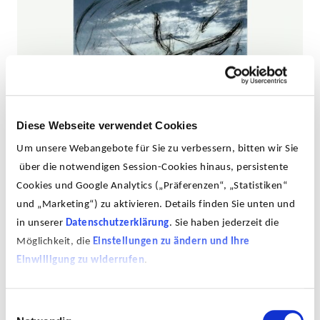
Diese Webseite verwendet Cookies
Grauer Himmel, 2000, Heliogravure, Vernis mou auf
Um unsere Webangebote für Sie zu verbessern, bitten wir Sie
Zerkal-Bütten, 53 x 60,5 cm
über die notwendigen Session-Cookies hinaus, persistente
Cookies und Google Analytics („Präferenzen“, „Statistiken“
und „Marketing“) zu aktivieren. Details finden Sie unten und
in unserer
Datenschutzerklärung
. Sie haben jederzeit die
Möglichkeit, die
Einstellungen zu ändern und Ihre
Einwilligung zu widerrufen
.
Einwilligungsauswahl