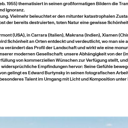
. 1955) thematisiert in seinen großformatigen Bildern die Tra
d Ignoranz.
rtung. Vielmehr beleuchtet er den mitunter katastrophalen Zusta
bst der bereits destruierten, toten Natur eine gewisse Schönhei
rmont (USA), in Carrara (Italien), Makrana (Indien), Xiamen (Ch
ird Schönheit an Orten entdeckt und verdeutlicht, wo man sie
erändert das Profil der Landschaft und wirkt wie eine monum
serer modernen Gesellschaft: unsere Abhängigkeit von der (inta
füllung von kommerziellen Wünschen zur Verfügung stellt, und 
ke widersprüchliche Empfindungen hervor: Seine Gefühle beweg
 gelingt es Edward Burtynsky in seinen fotografischen Arbeit
besonderes Talent im Umgang mit Licht und Komposition unter 