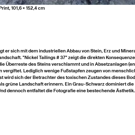
rint, 101,6 x 152,4 cm
t er sich mit dem industriellen Abbau von Stein, Erz und Minera
andschaft. "Nickel Tailings # 37" zeigt die direkten Konseque
e Überreste des Steins verschlammt und in Absetzanlagen (engl
n vergiftet. Lediglich wenige Fußstapfen zeugen von menschli
 wird sich der Betrachter des toxischen Zustandes dieses Bode
ls grüne Landschaft erinnern. Ein Grau-Schwarz dominiert die
d dennoch entfaltet die Fotografie eine bestechende Ästhetik.