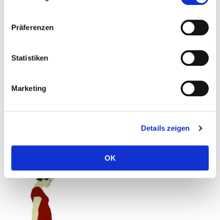
Präferenzen
Statistiken
Marketing
Recht, 1998, Plexiglas, 166 x 150 cm
Details zeigen
OK