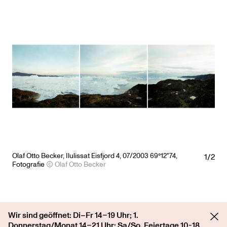
Olaf Otto Becker, Ilulissat Eisfjord 4, 07/2003 69°12"74,
1/2
Fotografie
Olaf Otto Becker
Wir sind geöffnet: Di–Fr 14–19 Uhr; 1.
Folge 2: Ewiges Eis -
Donnerstag/Monat 14–21 Uhr; Sa/So, Feiertage 10-18