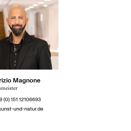
rizio Magnone
meister
9 (0) 151 12106693
unst-und-natur.de