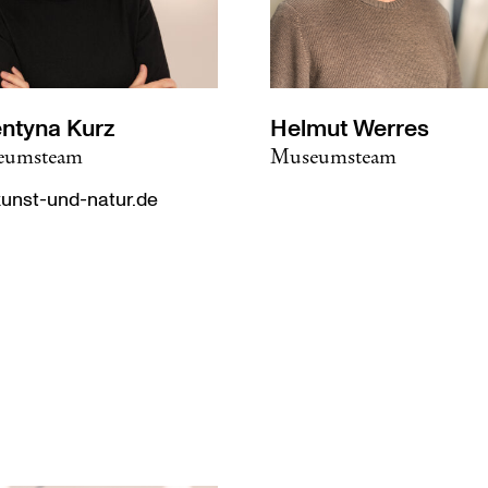
entyna Kurz
Helmut Werres
eumsteam
Museumsteam
unst-und-natur.de