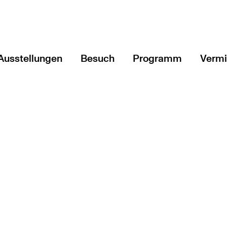
Ausstellungen
Besuch
Programm
Vermi
Aktuell
Veranstaltungen & T
Angeb
Vorschau
Führungen & mehr
Schul
ftung Kunst und Natur
Rückblick
Art'n'Vielfalt - Podc
Fortb
Blatt
Vorge