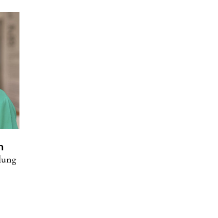
n
lung