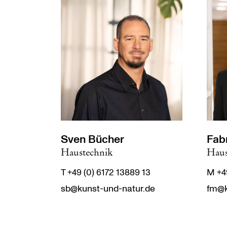
Sven Bücher
Fab
Haustechnik
Haus
T +49 (0) 6172 13889 13
M +4
sb@kunst-und-natur.de
fm@k