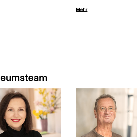
Mehr
useumsteam