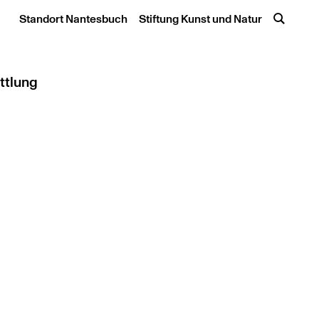
Standort Nantesbuch
Stiftung Kunst und Natur
ttlung
icketshop
ote / Workshops
e, Hochschule und Kita
ast für Kunst und Natur
ildung / Tagung / E-Book
werke
stellt: Kunstvermittlung