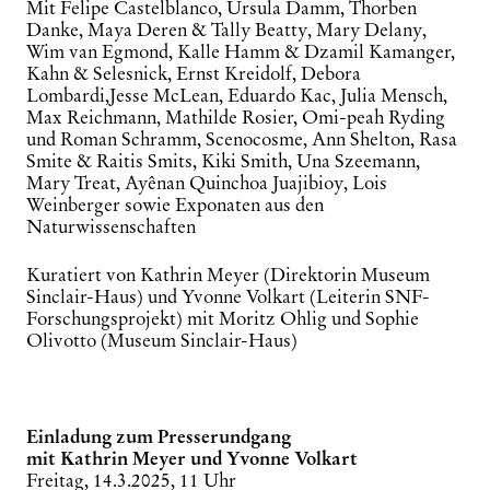
Mit Felipe Castelblanco, Ursula Damm, Thorben
Danke, Maya Deren & Tally Beatty, Mary Delany,
Wim
van Egmond, Kalle Hamm & Dzamil Kamanger,
Kahn & Selesnick, Ernst Kreidolf, Debora
Lombardi,
Jesse McLean, Eduardo Kac, Julia Mensch,
Max Reichmann, Mathilde Rosier, Omi-peah Ryding
und
Roman Schramm, Scenocosme, Ann Shelton, Rasa
Smite & Raitis Smits, Kiki Smith, Una Szeemann,
Mary Treat, Ayênan Quinchoa Juajibioy, Lois
Weinberger sowie Exponaten aus den
Naturwissenschaften
Kuratiert von Kathrin Meyer (Direktorin Museum
Sinclair-Haus) und Yvonne Volkart (Leiterin SNF-
Forschungsprojekt) mit Moritz Ohlig und Sophie
Olivotto (Museum Sinclair-Haus)
Einladung zum Presserundgang
mit Kathrin Meyer und Yvonne Volkart
Freitag, 14.3.2025, 11 Uhr