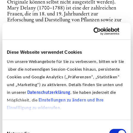
Originale können selbst nicht ausgestellt werden).
Mary Delany (1700–1788) ist eine der zahlreichen
Frauen, die im 18. und 19. Jahrhundert zur
Erforschung und Darstellung von Pflanzen sowie zur
Verbreitung von Pflanzenwissen beigetragen haben,
deren Geschichten aber immer noch weitgehend
unbekannt sind. Mary Delany begann im Alter von 72
Jahren von ihr so genannte „Papier-Mosaike“ zu
schaffen, die sowohl wegen ihrer wissenschaftlichen
Diese Webseite verwendet Cookies
Genauigkeit als auch wegen ihrer ästhetischen
Qualitäten gerühmt wurden. Zwischen Delanys
Um unsere Webangebote für Sie zu verbessern, bitten wir Sie
Blumen sehen die Besuchenden auf einer zweiten
über die notwendigen Session-Cookies hinaus, persistente
Wand-Ebene Makrofotografien von Bestäubern. Der
Cookies und Google Analytics („Präferenzen“, „Statistiken“
Makrofotograf
Thorben Danke
(*1982) eröffnet mit
seinen Bildern spektakuläre Perspektiven, etwa auf die
und „Marketing“) zu aktivieren. Details finden Sie unten und
Beschaffenheit von Schmetterlingsflügeln. Mit diesem
in unserer
Datenschutzerklärung
. Sie haben jederzeit die
spielerischen Seh-Experiment verbinden wir Pflanzen
Möglichkeit, die
Einstellungen zu ändern und Ihre
und Insekten, die sich evolutionär miteinander
entwickelt haben, wovon nicht zuletzt ihre
Einwilligung zu widerrufen
.
aufeinander abgestimmten Gestalten erzählen. So ist
diese kuratorische Inszenierung eine Einladung dazu,
die menschenzentrierte Sicht zu überschreiten und
Einwilligungsauswahl
sich nicht allein von der pflanzlichen Schönheit