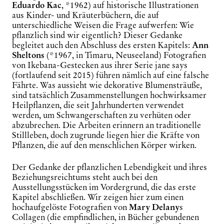
Eduardo
Kac
, *1962) auf historische Illustrationen
aus Kinder- und Kräuterbüchern, die auf
unterschiedliche Weisen die Frage aufwerfen: Wie
pflanzlich sind wir eigentlich? Dieser Gedanke
begleitet auch den Abschluss des ersten Kapitels:
Ann
Sheltons
(*1967, in Timaru, Neuseeland) Fotografien
von Ikebana-Gestecken aus ihrer Serie
jane
says
(fortlaufend seit 2015) führen nämlich auf eine falsche
Fährte. Was aussieht wie dekorative Blumensträuße,
sind tatsächlich Zusammenstellungen hochwirksamer
Heilpflanzen, die seit Jahrhunderten verwendet
werden, um Schwangerschaften zu verhüten oder
abzubrechen. Die Arbeiten erinnern an traditionelle
Stillleben, doch zugrunde liegen hier die Kräfte von
Pflanzen, die auf den menschlichen Körper wirken.
Der Gedanke der pflanzlichen Lebendigkeit und ihres
Beziehungsreichtums steht auch bei den
Ausstellungsstücken im Vordergrund, die das erste
Kapitel abschließen. Wir zeigen hier zum einen
hochaufgelöste Fotografien von
Mary Delany
s
Collagen (die empfindlichen, in Bücher gebundenen