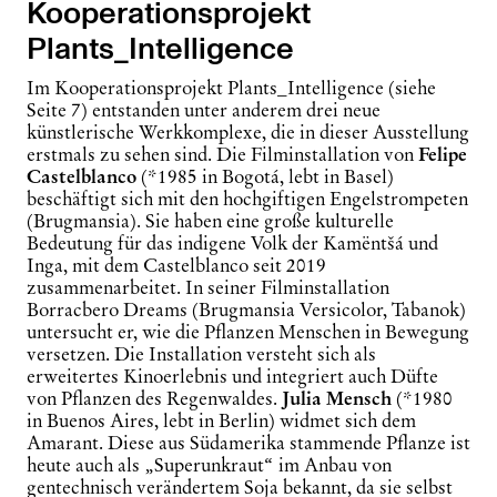
Kooperationsprojekt
Plants_Intelligence
Im Kooperationsprojekt
Plants
_Intelligence (siehe
Seite 7) entstanden unter anderem drei neue
künstlerische Werkkomplexe, die in dieser Ausstellung
erstmals zu sehen sind. Die Filminstallation von
Felipe
Castelblanco
(*1985 in Bogotá, lebt in Basel)
beschäftigt sich mit den hochgiftigen Engelstrompeten
(
Brugmansia
). Sie haben eine große kulturelle
Bedeutung für das indigene Volk der Kamëntšá und
Inga, mit dem Castelblanco seit 2019
zusammenarbeitet. In seiner Filminstallation
Borracbero
Dreams (Brugmansia Versicolor, Tabanok)
untersucht er, wie die Pflanzen Menschen in Bewegung
versetzen. Die Installation versteht sich als
erweitertes Kinoerlebnis und integriert auch Düfte
von Pflanzen des Regenwaldes.
Julia Mensch
(*1980
in Buenos Aires, lebt in Berlin) widmet sich dem
Amarant. Diese aus Südamerika stammende Pflanze ist
heute auch als „Superunkraut“ im Anbau von
gentechnisch verändertem Soja bekannt, da sie selbst