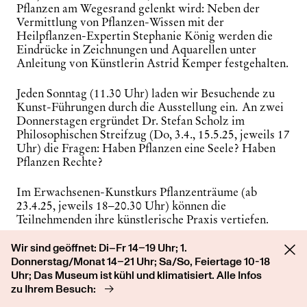
Pflanzen am Wegesrand gelenkt wird: Neben der
Vermittlung von Pflanzen-Wissen mit der
Heilpflanzen-Expertin Stephanie König werden die
Eindrücke in Zeichnungen und Aquarellen unter
Anleitung von Künstlerin Astrid Kemper festgehalten.
Jeden Sonntag (11.30 Uhr) laden wir Besuchende zu
Kunst-Führungen durch die Ausstellung ein. An zwei
Donnerstagen ergründet Dr. Stefan Scholz im
Philosophischen Streifzug
(Do, 3.4., 15.5.25, jeweils 17
Uhr) die Fragen: Haben Pflanzen eine Seele? Haben
Pflanzen Rechte?
Im Erwachsenen-Kunstkurs
Pflanzenträume
(ab
23.4.25, jeweils 18–20.30 Uhr) können die
Teilnehmenden ihre künstlerische Praxis vertiefen.
Wir sind geöffnet: Di–Fr 14–19 Uhr; 1.
Beim Wochenend-Workshop lernen Erwachsene die
Donnerstag/Monat 14–21 Uhr; Sa/So, Feiertage 10-18
seltene Drucktechnik Vernis-mou in Verbindung mit
Uhr; Das Museum ist kühl und klimatisiert. Alle Infos
Naturselbstdrucken kennen (28.-29.6.). Gemeinsam
zu Ihrem Besuch:
mit der Schriftstellerin Saskia Hennig von Lange kann
die Ausstellung und die Welt der Pflanzen schreibend