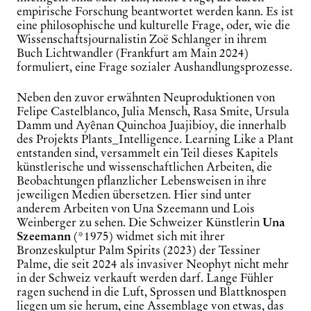
empirische Forschung beantwortet werden kann. Es ist
eine philosophische und kulturelle Frage, oder, wie die
Wissenschaftsjournalistin Zoë Schlanger in ihrem
Buch
Lichtwandler
(Frankfurt am Main 2024)
formuliert, eine Frage sozialer Aushandlungsprozesse.
Neben den zuvor erwähnten Neuproduktionen von
Felipe Castelblanco, Julia Mensch, Rasa Smite, Ursula
Damm und Ayênan Quinchoa Juajibioy, die innerhalb
des Projekts
Plants
_Intelligence.
Learning Like a
Plant
entstanden sind, versammelt ein Teil dieses Kapitels
künstlerische und wissenschaftlichen Arbeiten, die
Beobachtungen pflanzlicher Lebensweisen in ihre
jeweiligen Medien übersetzen. Hier sind unter
anderem Arbeiten von Una Szeemann und Lois
Weinberger zu sehen. Die Schweizer Künstlerin
Una
Szeemann
(*1975) widmet sich mit ihrer
Bronzeskulptur
Palm Spirits
(2023) der Tessiner
Palme, die seit 2024 als invasiver Neophyt nicht mehr
in der Schweiz verkauft werden darf. Lange Fühler
ragen suchend in die Luft, Sprossen und Blattknospen
liegen um sie herum, eine Assemblage von etwas, das