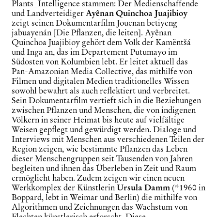
Plants
_Intelligence stammen: Der Medienschaffende
und Landverteidiger
Ayênan
Quinchoa
Juajibioy
zeigt seinen Dokumentarfilm
Jouenan
betiyeng
jabuayenán [Die Pflanzen, die leiten]. Ayênan
Quinchoa Juajibioy gehört dem Volk der Kamëntšá
und Inga an, das im Departement Putumayo im
Südosten von Kolumbien lebt. Er leitet aktuell das
Pan-
Amazonian Media Collective, das mithilfe von
Filmen und digitalen Medien traditionelles Wissen
sowohl bewahrt als auch reflektiert und verbreitet.
Sein Dokumentarfilm vertieft sich in die Beziehungen
zwischen Pflanzen und Menschen, die von indigenen
Völkern in seiner Heimat bis heute auf vielfältige
Weisen gepflegt und gewürdigt werden. Dialoge und
Interviews mit Menschen aus verschiedenen Teilen der
Region zeigen, wie bestimmte Pflanzen das Leben
dieser Menschengruppen seit Tausenden von Jahren
begleiten und ihnen das Überleben in Zeit und Raum
ermöglicht haben. Zudem zeigen wir einen neuen
Werkkomplex der Künstlerin
Ursula Damm
(*1960 in
Boppard, lebt in Weimar und Berlin) die mithilfe von
Algorithmen und Zeichnungen das Wachstum von
Flechten künstlerisch erforscht. Diese