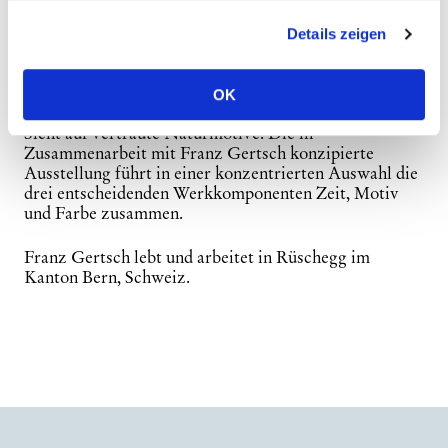
Prozesses die Bildvorlage in ein filigranes Schema aus
Lichtpunkten und treibt mit dem Hohleisen das Motiv
Details zeigen
Punkt für Punkt in eine Holzplatte.
Hinter dem durchlässigen Vorhang monochromer
OK
Farbe ermöglichen seine Holzschnitte eine völlig neue
Sicht auf vertraute Naturmotive. Die in
Zusammenarbeit mit Franz Gertsch konzipierte
Ausstellung führt in einer konzentrierten Auswahl die
drei entscheidenden Werkkomponenten Zeit, Motiv
und Farbe zusammen.
Franz Gertsch lebt und arbeitet in Rüschegg im
Kanton Bern, Schweiz.