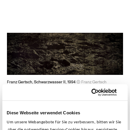
Franz Gertsch, Schwarzwasser II, 1994
Franz Gertsch
Diese Webseite verwendet Cookies
Der Schweizer Künstler Franz Gertsch (geb. 1930)
Um unsere Webangebote für Sie zu verbessern, bitten wir Sie
gab 1986 für einige Jahre die Malerei auf und wandte
über die notwendigen Session-Cookies hinaus, persistente