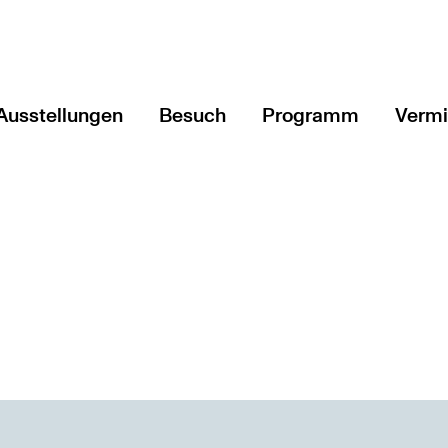
Ausstellungen
Besuch
Programm
Vermi
Aktuell
Veranstaltungen & T
Angeb
Vorschau
Führungen & mehr
Schul
ftung Kunst und Natur
Rückblick
Art'n'Vielfalt - Podc
Fortb
Blatt
Vorge