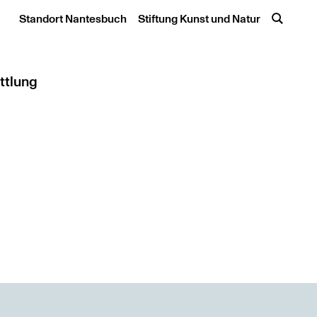
Standort Nantesbuch
Stiftung Kunst und Natur
ttlung
icketshop
ote / Workshops
e, Hochschule und Kita
ast für Kunst und Natur
ildung / Tagung / E-Book
werke
stellt: Kunstvermittlung