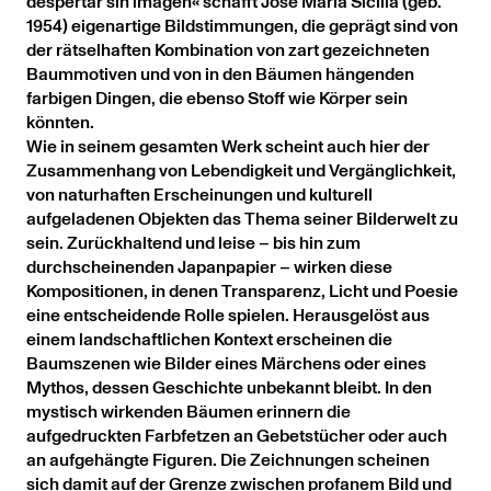
despertar sin imagen« schafft José Maria Sicilia (geb.
1954) eigenartige Bildstimmungen, die geprägt sind von
der rätselhaften Kombination von zart gezeichneten
Baummotiven und von in den Bäumen hängenden
farbigen Dingen, die ebenso Stoff wie Körper sein
könnten.
Wie in seinem gesamten Werk scheint auch hier der
Zusammenhang von Lebendigkeit und Vergänglichkeit,
von naturhaften Erscheinungen und kulturell
aufgeladenen Objekten das Thema seiner Bilderwelt zu
sein. Zurückhaltend und leise – bis hin zum
durchscheinenden Japanpapier – wirken diese
Kompositionen, in denen Transparenz, Licht und Poesie
eine entscheidende Rolle spielen. Herausgelöst aus
einem landschaftlichen Kontext erscheinen die
Baumszenen wie Bilder eines Märchens oder eines
Mythos, dessen Geschichte unbekannt bleibt. In den
mystisch wirkenden Bäumen erinnern die
aufgedruckten Farbfetzen an Gebetstücher oder auch
an aufgehängte Figuren. Die Zeichnungen scheinen
sich damit auf der Grenze zwischen profanem Bild und