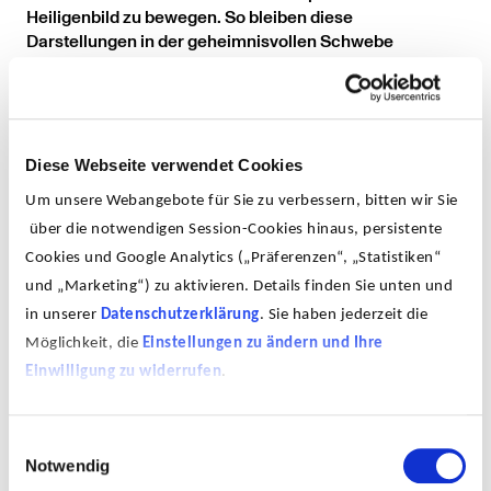
Heiligenbild zu bewegen. So bleiben diese
Darstellungen in der geheimnisvollen Schwebe
zwischen der Schönheit der farblich dezenten
Zeichnung und der schaurigen Vermutung einer
vielleicht gewaltsamen Szene.
Die Poesie dieser Arbeiten spiegelt sich auch in ihrem
Titel wider, dessen besonderer Klang in spanischer
Diese Webseite verwendet Cookies
Aussprache nicht in andere Sprachen übertragbar ist.
Um unsere Webangebote für Sie zu verbessern, bitten wir Sie
Inhaltlich führt dieser Titel – »Ein Erwachen ohne Bild« –
über die notwendigen Session-Cookies hinaus, persistente
nicht zum vermeintlich konkreten Bildsinn hin. Er stellt
keinen Verweis etwa auf eine literarische Quelle dar.
Cookies und Google Analytics („Präferenzen“, „Statistiken“
Vielmehr wirkt die Namensgebung des Bilder-
und „Marketing“) zu aktivieren. Details finden Sie unten und
machenden-Künstlers, die einen Zustand ohne Bild
in unserer
Datenschutzerklärung
. Sie haben jederzeit die
evoziert, zunächst paradox. Was bleibt dem Künstler,
Möglichkeit, die
Einstellungen zu ändern und Ihre
was bleibt dem Menschen ohne das sichtbare Bild? Es
Einwilligung zu widerrufen
.
bleibt die Imagination als Gegenwelt zu den
Erscheinungsformen eines säkularen und
versachlichten Alltags. In ihrer zarten Zeichensetzung
Einwilligungsauswahl
vermögen Sicilias Werke auf der Grenze imaginativer
Notwendig
und realer Welten zu schweben.