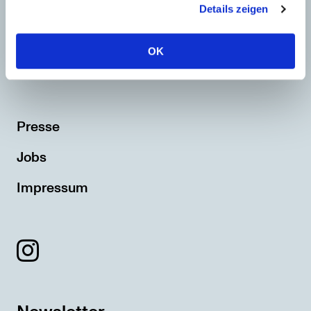
Details zeigen
OK
Museum Sinclair-Haus
Presse
Jobs
Impressum