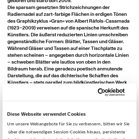
geboren und starb dort 2009.
Die sparsam gesetzten Strichzeichnungen der
Radiernadel auf zart-farbige Flächen in erdigen Tönen
des Graphikzyklus »Gran« von Albert Ràfols-Casamada
(1923–2009) verweisen auf die spanische Herkunft des
Künstlers. Die äußerst reduzierten Linien umschreiben
gegenständliche Formen: Blätter, Tassen und Gläser.
Während Gläser und Tassen auf einer Tischplatte zu
stehen scheinen – angegeben durch horizontale Linien
– schweben Blätter wie lautlos von oben in den
Bildraum herab. Eine geradezu poetisch anmutende
Darstellung, die auf das dichterische Schaffen des
Künstlers – stets parallel zum bildkünstlerischen Werk
entstanden – hinweisen mag.
So sind Casamadas Werke wie seine Poesie durch
einzigartig elegante Komposition aus Licht und
Rhythmus charakterisiert. Die zarten Linien der
Diese Webseite verwendet Cookies
expressiv-abstrakten Formen seiner Zeichnungen
strahlen Leichtigkeit und Freude aus und vermitteln
Um unsere Webangebote für Sie zu verbessern, bitten wir Sie
zugleich große Ruhe und Abgeschlossenheit.
über die notwendigen Session-Cookies hinaus, persistente