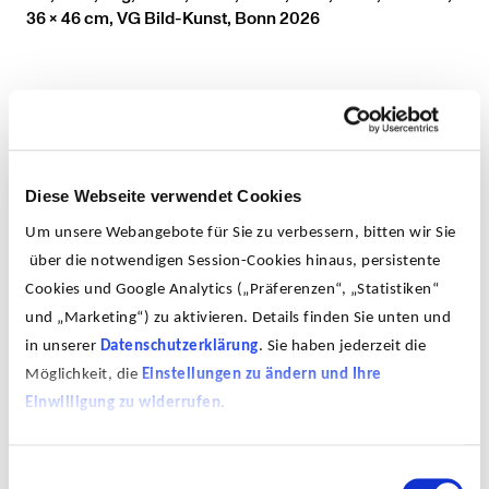
36 x 46 cm, VG Bild-Kunst, Bonn 2026
Aus mehreren Glaskörpern, Ballonflaschen ähnlich,
komponierte er einfache Gehänge. Ihre der Schwerkraft
Diese Webseite verwendet Cookies
folgende Gewichtung und ihre tränenförmige
Um unsere Webangebote für Sie zu verbessern, bitten wir Sie
Ausbildung deuten ihre fragile Existenz an. Ein leiser
über die notwendigen Session-Cookies hinaus, persistente
Anstoß genügt, um die traubenartige Schönheit der
Cookies und Google Analytics („Präferenzen“, „Statistiken“
Form zu vernichten, zumal auch das Verlangen nach
Berührung übergroß ist. Wie in seinen Arbeiten zuvor,
und „Marketing“) zu aktivieren. Details finden Sie unten und
besetzt der Künstler auch hier die Formen mit Begriffen.
in unserer
Datenschutzerklärung
. Sie haben jederzeit die
Auf fünf der sieben Kugeln finden wir je einen Begriff
Möglichkeit, die
Einstellungen zu ändern und Ihre
unterschiedlicher Aggregatzustände von Wasser: Eis,
Einwilligung zu widerrufen
.
Regen, Nebel, Wolke, Schnee. Die Installation der
›herabregnenden‹ Kugeln macht eine assoziative
Verknüpfung zwischen diesen Begriffen und der
Einwilligungsauswahl
Installation nicht schwer. Die Fragilität der Glaskörper