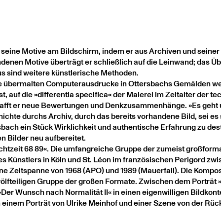
t seine Motive am Bildschirm, indem er aus Archiven und seine
denen Motive überträgt er schließlich auf die Leinwand; das Üb
s sind weitere künstlerische Methoden.
be übermalten Computerausdrucke in Ottersbachs Gemälden wei
st, auf die »differentia specifica« der Malerei im Zeitalter der 
hafft er neue Bewertungen und Denkzusammenhänge. »Es geht u
schichte durchs Archiv, durch das bereits vorhandene Bild, sei es
ch ein Stück Wirklichkeit und authentische Erfahrung zu destil
n Bilder neu aufbereitet.
Echtzeit 68 89«. Die umfangreiche Gruppe der zumeist großform
Künstlers in Köln und St. Léon im französischen Perigord zwi
 Zeitspanne von 1968 (APO) und 1989 (Mauerfall). Die Kompositi
zwölfteiligen Gruppe der großen Formate. Zwischen dem Porträt »
er Wunsch nach Normalität II« in einen eigenwilligen Bildkont
 einem Porträt von Ulrike Meinhof und einer Szene von der Rü