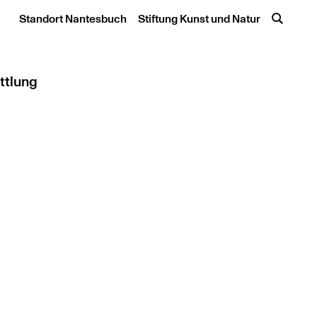
Standort Nantesbuch
Stiftung Kunst und Natur
ttlung
icketshop
ote / Workshops
e, Hochschule und Kita
ast für Kunst und Natur
ildung / Tagung / E-Book
werke
stellt: Kunstvermittlung