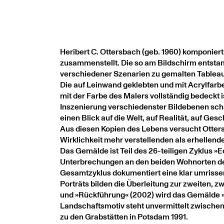
Heribert C. Ottersbach (geb. 1960) komponier
zusammenstellt. Die so am Bildschirm entstan
verschiedener Szenarien zu gemalten Tableau
Die auf Leinwand geklebten und mit Acrylfar
mit der Farbe des Malers vollständig bedeckt i
Inszenierung verschiedenster Bildebenen sc
einen Blick auf die Welt, auf Realität, auf Ge
Aus diesen Kopien des Lebens versucht Ottersba
Wirklichkeit mehr verstellenden als erhellende
Das Gemälde ist Teil des 26-teiligen Zyklus »
Unterbrechungen an den beiden Wohnorten des 
Gesamtzyklus dokumentiert eine klar umrissene
Porträts bilden die Überleitung zur zweiten, 
und »Rückführung« (2002) wird das Gemälde »D
Landschaftsmotiv steht unvermittelt zwischen
zu den Grabstätten in Potsdam 1991.