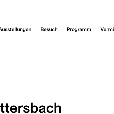
Ausstellungen
Besuch
Programm
Vermi
Aktuell
Veranstaltungen & T
Angeb
Vorschau
Führungen & mehr
Schul
ftung Kunst und Natur
Rückblick
Art'n'Vielfalt - Podc
Fortb
Blatt
Vorge
Ottersbach