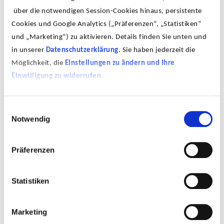
hin, auf das Neuenschwander selbst verweist: den
über die notwendigen Session-Cookies hinaus, persistente
brasilianischen Barock des 17. und frühen 18.
Cookies und Google Analytics („Präferenzen“, „Statistiken“
Jahrhunderts.
und „Marketing“) zu aktivieren. Details finden Sie unten und
in unserer
Datenschutzerklärung
. Sie haben jederzeit die
Möglichkeit, die
Einstellungen zu ändern und Ihre
Einwilligung zu widerrufen
.
Einwilligungsauswahl
Notwendig
Präferenzen
Zur Artist Übersicht
Statistiken
Marketing