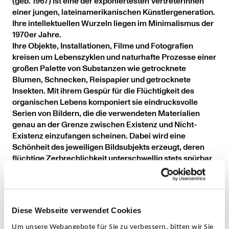
(geb. 1967) ist eine der exponiertesten Vertreterinnen
einer jungen, lateinamerikanischen Künstlergeneration.
Ihre intellektuellen Wurzeln liegen im Minimalismus der
1970er Jahre.
Ihre Objekte, Installationen, Filme und Fotografien
kreisen um Lebenszyklen und naturhafte Prozesse einer
großen Palette von Substanzen wie getrocknete
Blumen, Schnecken, Reispapier und getrocknete
Insekten. Mit ihrem Gespür für die Flüchtigkeit des
organischen Lebens komponiert sie eindrucksvolle
Serien von Bildern, die die verwendeten Materialien
genau an der Grenze zwischen Existenz und Nicht-
Existenz einzufangen scheinen. Dabei wird eine
Schönheit des jeweiligen Bildsubjekts erzeugt, deren
flüchtige Zerbrechlichkeit unterschwellig stets spürbar
bleibt. Durch ihre starke Konzentration auf die formalen
Aspekte der Kompositionen sind ihre Arbeiten eng mit
einer minimalistischen Ästhetik verbunden. Zugleich
deutet die zentrale Rolle, die das Phänomen der Zeit und
Diese Webseite verwendet Cookies
der ephemere Charakter ihrer Bildelemente in ihrer
Arbeit spielt, auch auf ein älteres kunsthistorisches Erbe
Um unsere Webangebote für Sie zu verbessern, bitten wir Sie