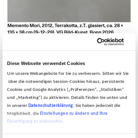
Memento Mori, 2012, Terrakotta, z.T. glasiert, ca. 28 x
135 x 38 cm (S-12-29), VG Bild-Kunst, Bonn 2026
Diese Webseite verwendet Cookies
Um unsere Webangebote für Sie zu verbessern, bitten wir Sie
Dies verkörpert ihre große Tonskulptur „Memento Mori“
über die notwendigen Session-Cookies hinaus, persistente
– ein Mischwesen zwischen menschlicher Figur und
muschelartiger Kreatur. Wie ein Medium scheint diese
Cookies und Google Analytics („Präferenzen“, „Statistiken“
Figur den künstlerischen Kosmos von Leiko Ikemura
und „Marketing“) zu aktivieren. Details finden Sie unten und
herauszubilden, ja, körperlich zu binden: Das
in unserer
Datenschutzerklärung
. Sie haben jederzeit die
Wesenhafte, das Landschaftliche, das Elementare, das
Möglichkeit, die
Einstellungen zu ändern und Ihre
Filigrane und das Grobe, das Wachen und das Schlafen
Einwilligung zu widerrufen
.
– alles schwingt in dieser Skulptur mit. Die Öffnungen
des (Muschel-)Körpers wirken wie Wunden. Zugleich
sind sie geöffnet wie ein Blütenkelch oder vaginal