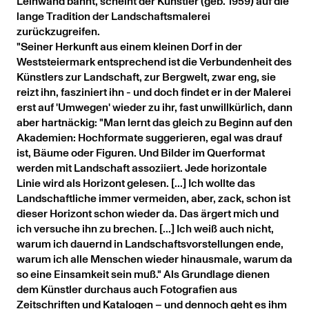
Leinwand bannt, scheint der Künstler (geb. 1959) auf die
lange Tradition der Landschaftsmalerei
zurückzugreifen.
"Seiner Herkunft aus einem kleinen Dorf in der
Weststeiermark entsprechend ist die Verbundenheit des
Künstlers zur Landschaft, zur Bergwelt, zwar eng, sie
reizt ihn, fasziniert ihn - und doch findet er in der Malerei
erst auf 'Umwegen' wieder zu ihr, fast unwillkürlich, dann
aber hartnäckig: "Man lernt das gleich zu Beginn auf den
Akademien: Hochformate suggerieren, egal was drauf
ist, Bäume oder Figuren. Und Bilder im Querformat
werden mit Landschaft assoziiert. Jede horizontale
Linie wird als Horizont gelesen. [...] Ich wollte das
Landschaftliche immer vermeiden, aber, zack, schon ist
dieser Horizont schon wieder da. Das ärgert mich und
ich versuche ihn zu brechen. [...] Ich weiß auch nicht,
warum ich dauernd in Landschaftsvorstellungen ende,
warum ich alle Menschen wieder hinausmale, warum da
so eine Einsamkeit sein muß." Als Grundlage dienen
dem Künstler durchaus auch Fotografien aus
Zeitschriften und Katalogen – und dennoch geht es ihm