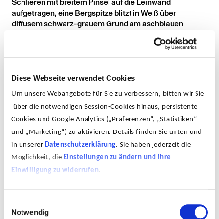
Schlieren mit breitem Pinsel auf die Leinwand
aufgetragen, eine Bergspitze blitzt in Weiß über
diffusem schwarz-grauem Grund am aschblauen
Himmel. Aber es geht ihm nicht um den Gipfel, nicht um
den bestimmten Berg:"[...] der Gipfel wurde bisher
immer gekappt. Einmal habe ich, 1983, nach lauter
Tälern endlich eine Wölbung machen wollen, noch
keinen Gipfel, aber das ist mir mißlungen.[...] Da ist mir
Diese Webseite verwendet Cookies
klar geworden, daß mich das Messner-Feeling, allein
Um unsere Webangebote für Sie zu verbessern, bitten wir Sie
sein auf dem Peak, überhaupt nicht interessiert. Der
über die notwendigen Session-Cookies hinaus, persistente
Wind, der dort oben weht, weht sowieso in mir.
Cookies und Google Analytics („Präferenzen“, „Statistiken“
und „Marketing“) zu aktivieren. Details finden Sie unten und
in unserer
Datenschutzerklärung
. Sie haben jederzeit die
Möglichkeit, die
Einstellungen zu ändern und Ihre
Einwilligung zu widerrufen
.
Einwilligungsauswahl
Notwendig