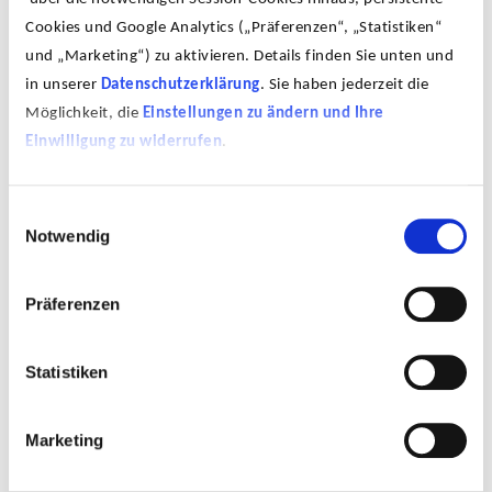
Fullmoon@Rügen.III, 2004, Lambda Print auf
Cookies und Google Analytics („Präferenzen“, „Statistiken“
Aluminium, 120,8 x 121 cm
und „Marketing“) zu aktivieren. Details finden Sie unten und
in unserer
Datenschutzerklärung
. Sie haben jederzeit die
Möglichkeit, die
Einstellungen zu ändern und Ihre
Einwilligung zu widerrufen
.
Einwilligungsauswahl
Notwendig
Präferenzen
Statistiken
Marketing