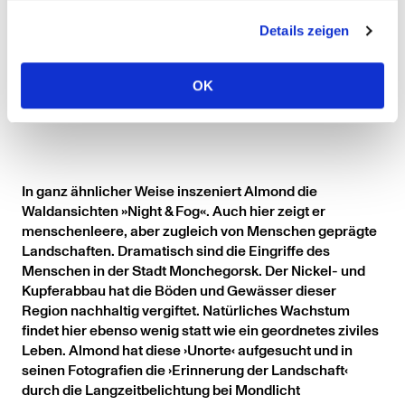
Details zeigen
Night + Fog (Norilsk) 5, 2007, Bromide Print, 3 Tafeln
gerahmt, dreiteilig, 244,3 x 323,6 cm
OK
In ganz ähnlicher Weise inszeniert Almond die
Waldansichten »Night & Fog«. Auch hier zeigt er
menschenleere, aber zugleich von Menschen geprägte
Landschaften. Dramatisch sind die Eingriffe des
Menschen in der Stadt Monchegorsk. Der Nickel- und
Kupferabbau hat die Böden und Gewässer dieser
Region nachhaltig vergiftet. Natürliches Wachstum
findet hier ebenso wenig statt wie ein geordnetes ziviles
Leben. Almond hat diese ›Unorte‹ aufgesucht und in
seinen Fotografien die ›Erinnerung der Landschaft‹
durch die Langzeitbelichtung bei Mondlicht