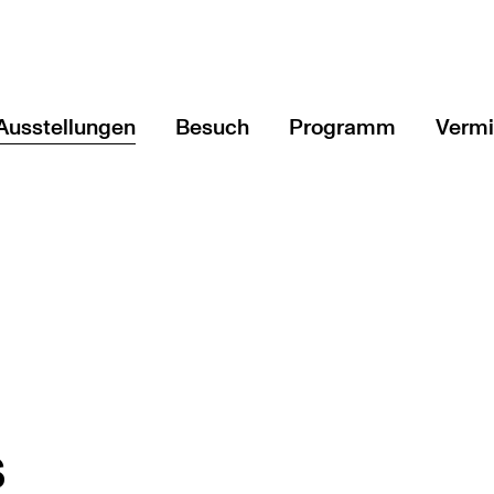
Ausstellungen
Besuch
Programm
Vermi
Aktuell
Veranstaltungen & T
Angeb
Vorschau
Führungen & mehr
Schul
ftung Kunst und Natur
Rückblick
Art'n'Vielfalt - Podc
Fortb
Blatt
Vorge
s