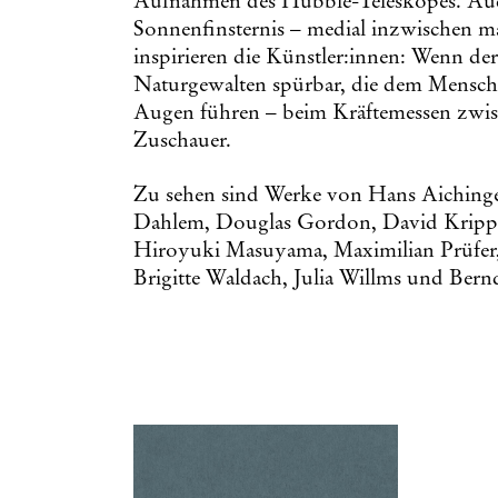
Aufnahmen des Hubble-Teleskopes. Au
Sonnenfinsternis – medial inzwischen m
inspirieren die Künstler:innen: Wenn de
Naturgewalten spürbar, die dem Menschen 
Augen führen – beim Kräftemessen zwisc
Zuschauer.
Zu sehen sind Werke von Hans Aichinger
Dahlem, Douglas Gordon, David Krippe
Hiroyuki Masuyama, Maximilian Prüfer, S
Brigitte Waldach, Julia Willms und Ber