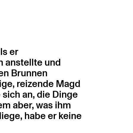
ls er
 anstellte und
nen Brunnen
zige, reizende Magd
 sich an, die Dinge
em aber, was ihm
iege, habe er keine