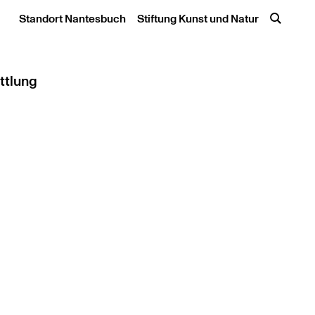
Standort Nantesbuch
Stiftung Kunst und Natur
ttlung
icketshop
ote / Workshops
e, Hochschule und Kita
ast für Kunst und Natur
ildung / Tagung / E-Book
werke
stellt: Kunstvermittlung