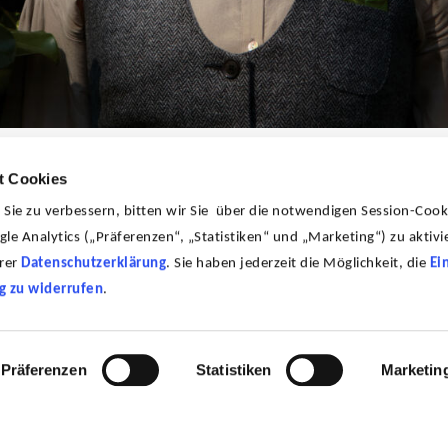
t Cookies
ie zu verbessern, bitten wir Sie über die notwendigen Session-Cook
le Analytics („Präferenzen“, „Statistiken“ und „Marketing“) zu aktivie
erer
Datenschutzerklärung
. Sie haben jederzeit die Möglichkeit, die
Ei
gin und sensorische Ethnografin,
g zu widerrufen
.
or. Ihre Arbeit konzentriert sich auf
enseits des Labels "Kunst trifft
en/Worlding und die ästhetischen Konturen
Präferenzen
Statistiken
Marketin
er Wissensproduktion wie
en historischer Mode oder Botanische