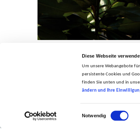
© Ulrich Hartmann
Diese Webseite verwende
Um unsere Webangebote für S
persistente Cookies und Goog
finden Sie unten und in uns
Dr. Susanne Schmitt ist Kulturanthroplo
ändern und Ihre Einwilligun
interdisziplinäre Künstlerin und Facilitat
kreative Kollaborationen innerhalb und j
Einwilligungsauswahl
Wissenschaft", artenübergreifende Welt
Notwendig
Hier geht´s zum Ticketshop.
von Arbeitsplätzen und Institutionen d
Naturkundemuseen, Aquarien, Sammlung
Gärten.