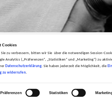
t Cookies
ie zu verbessern, bitten wir Sie über die notwendigen Session-Cook
le Analytics („Präferenzen“, „Statistiken“ und „Marketing“) zu aktivie
erer
Datenschutzerklärung
. Sie haben jederzeit die Möglichkeit, die
Ei
d Autorin, Theoretikerin und Aktivistin des
g zu widerrufen
.
018 ist sie Fellow am Institute for
Potsdam. 1989 bis 2001 war sie Präsidentin
mburg. Im Anschluss war sie Senatorin für
Präferenzen
Statistiken
Marketin
lin. Ab 2002 dann für vier Jahre Kuratorin
rt sie weltweit mit der Ausstellung "zur
ästhetik und nachhaltigkeit", die