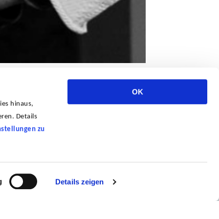
OK
ies hinaus,
ren. Details
nstellungen zu
g
Details zeigen