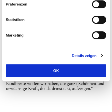
Männerdreigesang, vielmehr ein Drei-Männer-
Präferenzen
Gesang - mächtig und schön - zu Zither, Gitarre und
Bass!
Statistiken
„Wir singen eigene neue Lieder, die uns unser Leben
schreibt, und wir singen natürlich auch alte bayrische
Volkslieder, weil die genial schön sind - ein
Marketing
unschätzbares und schwer unterschätztes Erbgut.
Dabei lassen wir die alten Lieder so, wie sie sind –
leuchten da aber möglichst viele unbekannte Ecken
aus.
Details zeigen
Wenn Volksmusik in Medien stattfindet, wird sie auf
das Unterhaltsame und Lustige reduziert; dabei hat sie
OK
oft auch etwas sehr Geheimnisvolles, Magisches,
Abgrundtiefes, Erotisches. Und diese ganze
Bandbreite wollen wir haben, die ganze Schönheit und
urwüchsige Kraft, die da drinsteckt, aufzeigen.“