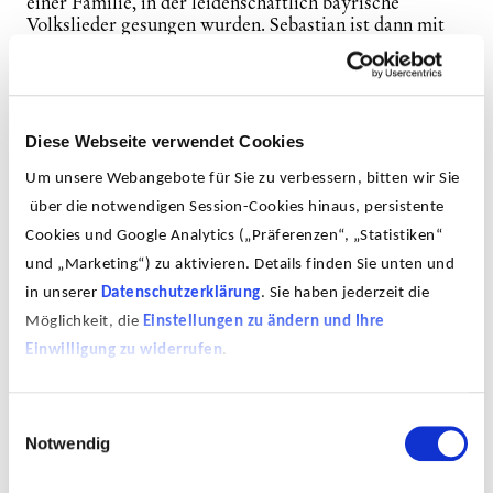
einer Familie, in der leidenschaftlich bayrische
Volkslieder gesungen wurden. Sebastian ist dann mit
14 Jahren in die Rockmusik abgebogen, hat jetzt aber
Lust bekommen, sich diesem Familienerbe
zuzuwenden.
Josef Brustmann, Wort- und Musikkabarettist, kommt
Diese Webseite verwendet Cookies
von der Klassik und der Volksmusik. Er ist lange mit
Um unsere Webangebote für Sie zu verbessern, bitten wir Sie
dem Bairisch Diatonischen Jodelwahnsinn getourt und
hat als Solokünstler sowohl bei seinen textlichen als
über die notwendigen Session-Cookies hinaus, persistente
auch musikalischen Erfindungen noch nie ein
Cookies und Google Analytics („Präferenzen“, „Statistiken“
bayrisches Blatt vor den Mund genommen.
und „Marketing“) zu aktivieren. Details finden Sie unten und
in unserer
Datenschutzerklärung
. Sie haben jederzeit die
Benni Schäfer, mit 15 noch Punker, dann
leidenschaftlicher Jazzer, ist heute ein höchst gefragter
Möglichkeit, die
Einstellungen zu ändern und Ihre
Bassist, unter anderem bei „Dreiviertelblut" und
Einwilligung zu widerrufen
.
Josefs Band „Brustmanns Lust“ und hat Sebastian und
Josef miteinander und sich selbst verbandelt.
Einwilligungsauswahl
Drei ganz verschiedene musikalische Biographien, die
Notwendig
all ihre Erfahrung und all ihr Können in einem
brandneuen Projekt zusammenschmeißen: Kein