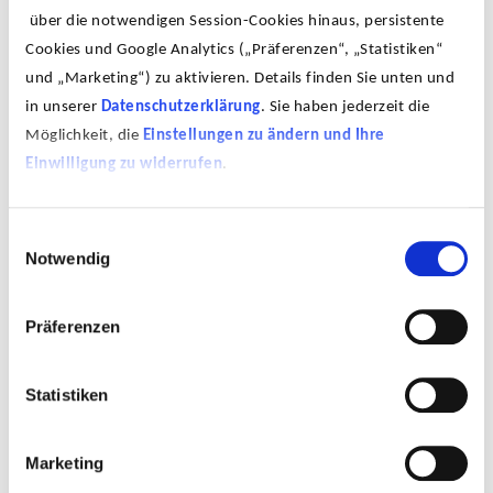
über die notwendigen Session-Cookies hinaus, persistente
Cookies und Google Analytics („Präferenzen“, „Statistiken“
und „Marketing“) zu aktivieren. Details finden Sie unten und
in unserer
Datenschutzerklärung
. Sie haben jederzeit die
© Lina Dittrich
Möglichkeit, die
Einstellungen zu ändern und Ihre
Einwilligung zu widerrufen
.
Einwilligungsauswahl
Notwendig
Chris Spatschek ist Kommunikationsdesigner und
Wissenschaftskommunikator aus Karlsruhe. Seine
Präferenzen
berufliche Expertise und Interessen liegen an der
Schnittstelle zwischen Kunst, Wissenschaft und
Gesellschaft. Er gründete 2013 das Science Vision
Statistiken
Kollektiv mit und arbeitet seither gemeinsam und
allein an verschiedensten Projekten mit
wissenschaftlichem Kommunikationskontext. Er ist als
Marketing
Hochschuldozent tätig und lehrt derzeit am
Karlsruher Institut für Technologie (KIT) sowie seit