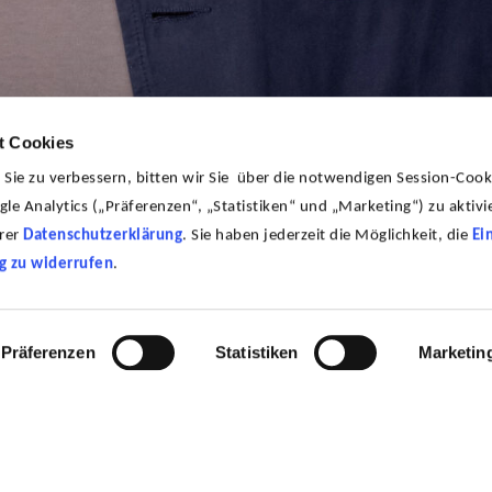
t Cookies
ie zu verbessern, bitten wir Sie über die notwendigen Session-Cook
le Analytics („Präferenzen“, „Statistiken“ und „Marketing“) zu aktivie
erer
Datenschutzerklärung
. Sie haben jederzeit die Möglichkeit, die
Ei
g zu widerrufen
.
bildung an der Bayerischen Theaterakademie
 Mitte der 90er-Jahre seine Film- und
ssar Kai Perlmann ermittelte er im
Präferenzen
Statistiken
Marketin
attes. Bekannt ist Sebastian Bezzel
st Eberhofer, aus Kinofilmen von Marcus
sowie TV-Serien wie Soko 5113 oder