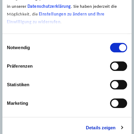
Museum Sinclair-Haus
in unserer
Datenschutzerklärung
. Sie haben jederzeit die
Möglichkeit, die
Einstellungen zu ändern und Ihre
Einwilligung zu widerrufen
.
Presse
Einwilligungsauswahl
Jobs
Notwendig
Impressum
Präferenzen
Statistiken
Marketing
Newsletter
Informiert bleiben und unsere kostenfreien Newsletter
Details zeigen
per E-Mail abonnieren.