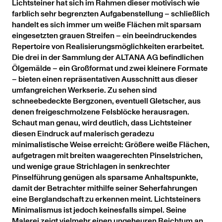
Lichtsteiner hat sich im Rahmen dieser motivisch wie
farblich sehr begrenzten Aufgabenstellung – schließlich
handelt es sich immer um weiße Flächen mit sparsam
eingesetzten grauen Streifen – ein beeindruckendes
Repertoire von Realisierungsmöglichkeiten erarbeitet.
Die drei in der Sammlung der ALTANA AG befindlichen
Ölgemälde – ein Großformat und zwei kleinere Formate
– bieten einen repräsentativen Ausschnitt aus dieser
umfangreichen Werkserie. Zu sehen sind
schneebedeckte Bergzonen, eventuell Gletscher, aus
denen freigeschmolzene Felsblöcke herausragen.
Schaut man genau, wird deutlich, dass Lichtsteiner
diesen Eindruck auf malerisch geradezu
minimalistische Weise erreicht: Größere weiße Flächen,
aufgetragen mit breiten waagerechten Pinselstrichen,
und wenige graue Strichlagen in senkrechter
Pinselführung genügen als sparsame Anhaltspunkte,
damit der Betrachter mithilfe seiner Seherfahrungen
eine Berglandschaft zu erkennen meint. Lichtsteiners
Minimalismus ist jedoch keinesfalls simpel. Seine
Malerei zeigt vielmehr einen ungeheuren Reichtum an