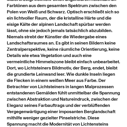
Farbtönen aus dem gesamten Spektrum zwischen den
Polen von Weiß und Schwarz. Optisch erschließt sich so
ein lichtvoller Raum, der die kristalline Härte und die
eisige Kälte der alpinen Landschaft spürbar werden
lässt, ohne sie jedoch jemals tatsächlich abzubilden.
Niemals strebt der Künstler die Wiedergabe eines
Landschaftsraumes an. Es gibt in seinen Bildern keine
Zentralperspektive, keine räumliche Orientierung, keine
Details wie etwa Vegetation und auch eine
vermeintliche Himmelszone bleibt einfach unbearbeitet.
Dort, wo Lichtsteiners Bildmotiv, der Berg, endet, bleibt
die grundierte Leinwand leer. Wie dunkle Inseln liegen
die Flecken in einem weißen Meer aus Farbe. Der
Betrachter von Lichtsteiners in langen Malprozessen
entstandenen Gemälden fühlt unmittelbar die Spannung
zwischen Abstraktion und Natureindruck, zwischen der
Eleganz seines Farbauftrags und der verblüffenden
Vergegenwärtigung einer imposanten Berglandschaft
mithilfe weniger gezielter Pinselstriche. Diese
Spannung macht die Modernität von Lichtensteins